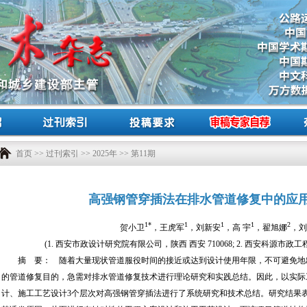
首页
>>
过刊索引
>>
2025年
>> 第11期
高强钢管穿插法在排水管道修复中的应
1*
1
1
1
2
贺小卫
，王虎军
，刘新安
，高 宇
，翟旭娜
，刘
(1. 西安市政设计研究院有限公司，陕西 西安 710068; 2. 西安科源市政工
摘 要： 随着大量现状管道服役时间的接近或达到设计使用年限，不可避免地
的管道修复目的，急需对排水管道修复技术进行理论研究和实践总结。因此，以实际
计、施工工艺设计3个层次对高强钢管穿插法进行了系统研究和技术总结。研究结果