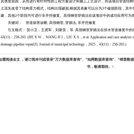
其诱发原因，从而进行有针对性的工程方案设计和施工工艺设计，而该项目管道结构
土流失改变了结构受力模式，结构出现破损;根据其表象可以分为3个破损阶段，其中
建，其他2个阶段均可进行非开挖修复。高强钢管穿插法在该项目中的成功应用可为
关键词： 管道病害诊断; 高强钢管; 穿插法; 非开挖修复
引文格式： 贺小卫，王虎军，刘新安，等. 高强钢管穿插法在排水管道修复中的应用与
43(11)：258-265. (HE X W， WANG H J，LIU X A，et al. Application and case analysis of the 
drainage pipeline repair[J]. Journal of municipal technology，2025，43(11)：258-265.)
如需阅读全文 ，请订阅本刊或登录“万方数据库查询”、“知网数据库查询”、“维普数
书，敬请期待。>