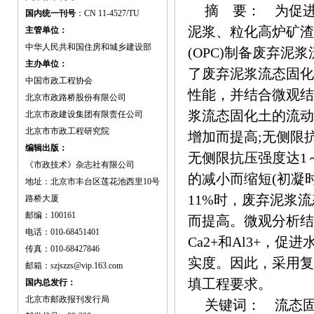
摘 要： 为促
国内统一刊号
：CN 11-4527/TU
泥浆、粒化高炉矿渣(G
主管单位：
中华人民共和国住房和城乡建设部
(OPC)制备废弃
主办单位：
了废弃泥浆流态固化
中国市政工程协会
性能，并结合微观结
北京市政路桥股份有限公司
浆流态固化土的流动
北京市政建设集团有限责任公司
北京市市政工程研究院
增加而提高;无侧限抗
编辑出版：
无侧限抗压强度达1～
《市政技术》杂志社有限公司
的减小而缩短(初凝时间为
地址：北京市丰台区莲花池西里10号
11%时，废弃泥浆
路桥大厦
邮编：100161
而提高。微观分析结
电话：010-68451401
Ca2+和Al3+，促
传真：010-68427846
实度。因此，采用复
邮箱：szjszzs@vip.163.com
填工程要求。
国内总发行：
北京市邮政报刊发行局
关键词： 流态固