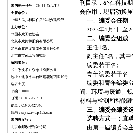
刊目录，处在科技期
国内统一刊号
：CN 11-4527/TU
会作用，现启动换届
主管单位：
一、编委会任期
中华人民共和国住房和城乡建设部
主办单位：
2025年1月1日至2
中国市政工程协会
二、编委会组成
北京市政路桥股份有限公司
主任1名;
北京市政建设集团有限责任公司
副主任5名，其中
北京市市政工程研究院
编辑出版：
编委若干名;
《市政技术》杂志社有限公司
青年编委若干名;
地址：北京市丰台区莲花池西里10号
编委和青年编委
路桥大厦
间、环境与暖通、规
邮编：100161
电话：010-68451401
材料与检测和智能建
传真：010-68427846
三、编委会编委
邮箱：szjszzs@vip.163.com
选聘方式一：直
国内总发行：
由第一届编委会
北京市邮政报刊发行局