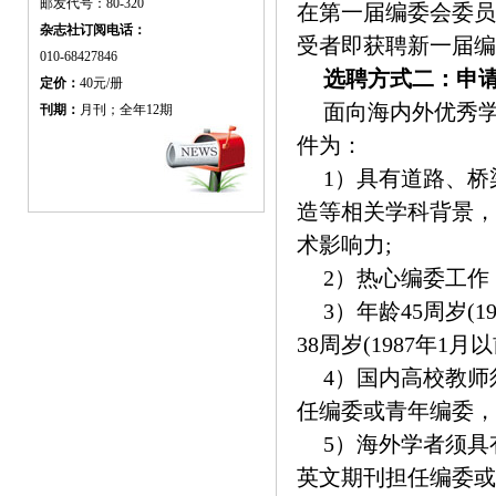
邮发代号：80-320
在第一届编委会委员
杂志社订阅电话：
受者即获聘新一届编
010-68427846
选聘方式二：申
定价：
40元/册
面向海内外优秀
刊期：
月刊；全年12期
件为：
1）具有道路、
造等相关学科背景，
术影响力;
2）热心编委工作
3）年龄45周岁(
38周岁(1987年1月
4）国内高校教
任编委或青年编委，
5）海外学者须具
英文期刊担任编委或